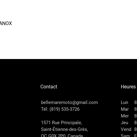
RANOX
Aperçu rapide
Contact
Heures
bellemaremoto@gmail.com
Lun
8
Tél:
(
819) 535-3726
Mar
8
Mer
8
1571 Rue Principale,
Jeu
8
Saint-Étienne-des-Grès,
Vend
8
QC G0X 2P0, Canada
Sam
F