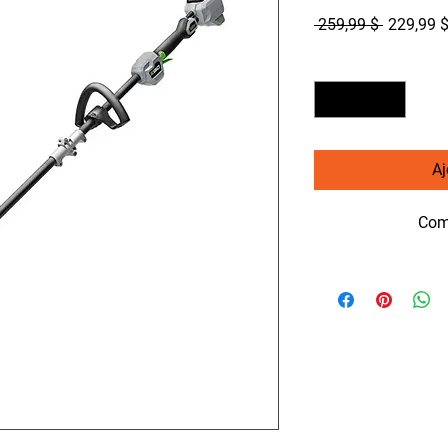
Prix
 259,99 $ 
229,99 
original
Quantité
*
Aj
Com