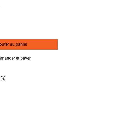
Prix
$
promotionnel
outer au panier
mander et payer