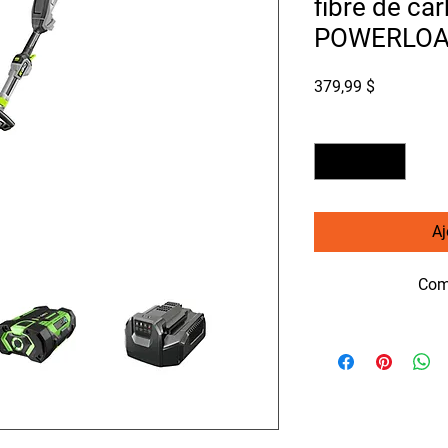
fibre de ca
POWERLO
Prix
379,99 $
Quantité
*
Aj
Com