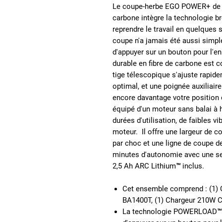
Le coupe-herbe EGO POWER+ de 16
carbone intègre la technologie
reprendre le travail en quelques
coupe n'a jamais été aussi simple. 
d'appuyer sur un bouton pour l'enro
durable en fibre de carbone est co
tige télescopique s'ajuste rapide
optimal, et une poignée auxiliair
encore davantage votre position d
équipé d'un moteur sans balai à h
durées d'utilisation, de faibles v
moteur. Il offre une largeur de 
par choc et une ligne de coupe de
minutes d'autonomie avec une se
2,5 Ah ARC Lithium™ inclus.
Cet ensemble comprend : (1) 
BA1400T, (1) Chargeur 210W CH
La technologie POWERLOAD™ vo