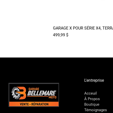
GARAGE X POUR SÉRIE X4, TER
Prix
499,99 $
L'entreprise
Acceuil
À Propos
Boutique
Témoignages