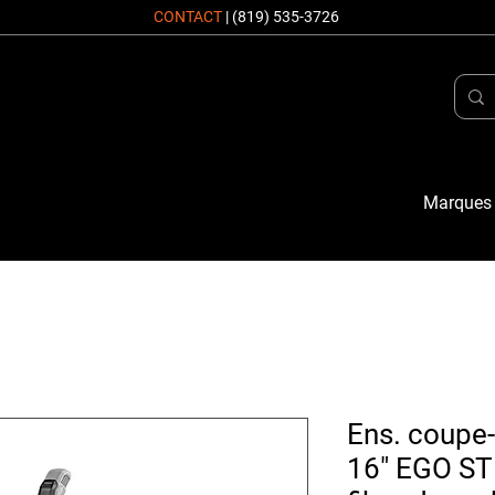
CONTACT
|
(819) 535-3726
Marques
Ens. coupe-
16" EGO ST