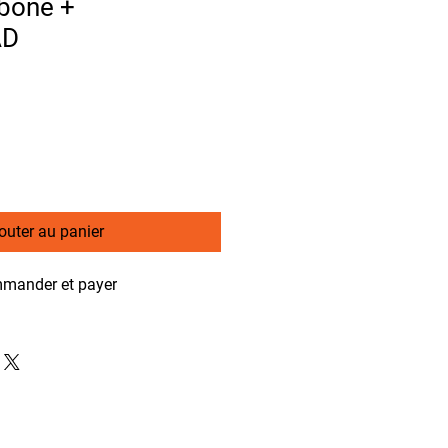
rbone +
AD
outer au panier
mander et payer