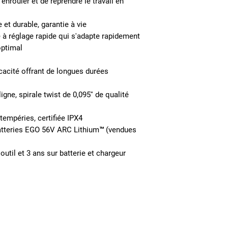
enrouler et de reprendre le travail en
 et durable, garantie à vie
e à réglage rapide qui s'adapte rapidement
optimal
cacité offrant de longues durées
igne, spirale twist de 0,095'' de qualité
tempéries, certifiée IPX4
atteries EGO 56V ARC Lithium™ (vendues
'outil et 3 ans sur batterie et chargeur