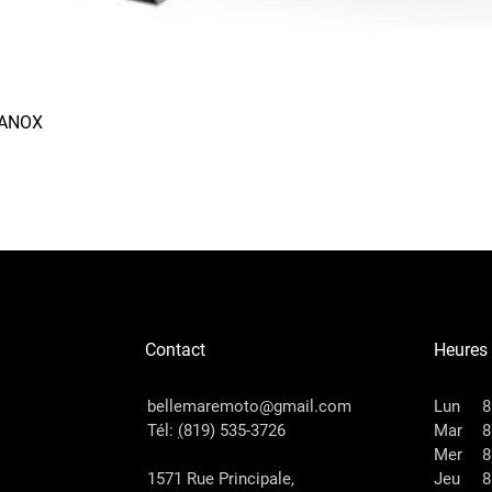
RANOX
Aperçu rapide
Contact
Heures
bellemaremoto@gmail.com
Lun
8
Tél:
(
819) 535-3726
Mar
8
Mer
8
1571 Rue Principale,
Jeu
8