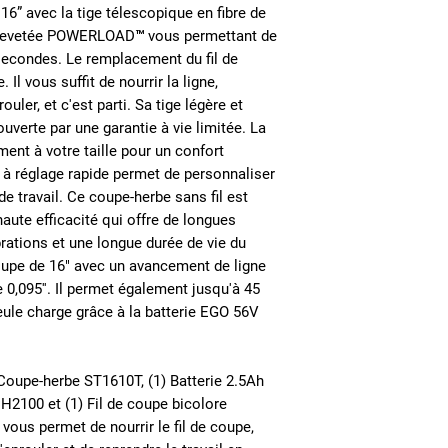
” avec la tige télescopique en fibre de
 brevetée POWERLOAD™ vous permettant de
 secondes. Le remplacement du fil de
Il vous suffit de nourrir la ligne,
uler, et c'est parti. Sa tige légère et
uverte par une garantie à vie limitée. La
ment à votre taille pour un confort
e à réglage rapide permet de personnaliser
e travail. Ce coupe-herbe sans fil est
aute efficacité qui offre de longues
ibrations et une longue durée de vie du
coupe de 16" avec un avancement de ligne
 0,095''. Il permet également jusqu'à 45
ule charge grâce à la batterie EGO 56V
Coupe-herbe ST1610T, (1) Batterie 2.5Ah
2100 et (1) Fil de coupe bicolore
us permet de nourrir le fil de coupe,