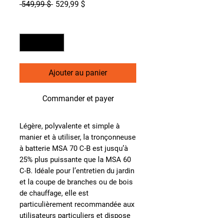
Prix
Prix
 549,99 $ 
529,99 $
original
promotionnel
Quantité
*
Ajouter au panier
Commander et payer
Légère, polyvalente et simple à
manier et à utiliser, la tronçonneuse
à batterie MSA 70 C-B est jusqu’à
25% plus puissante que la MSA 60
C-B. Idéale pour l’entretien du jardin
et la coupe de branches ou de bois
de chauffage, elle est
particulièrement recommandée aux
utilisateurs particuliers et dispose