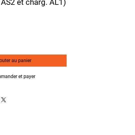
 AS2 et charg. AL1)
outer au panier
mander et payer