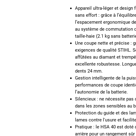
Appareil ultra-léger et design 
sans effort :
grâce à
l’équilibr
l’espacement ergonomique de
au système de commutation dan
taille-haie (
2.1 kg sans batterie
Une coupe nette et précise :
gr
exigences de qualité STIHL. S
affûtées au diamant et trempé
excellente robustesse. Longu
dents 24 mm.
Gestion intelligente de la pui
performances de coupe identiq
l’autonomie de la batterie.
Silencieux :
ne nécessite pas de
dans les zones sensibles au br
Protection du guide et des la
lames contre l'usure et facili
Pratique
: le HSA 40 est doté 
arrière pour un rangement sûr