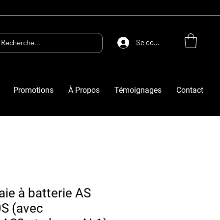
Se connecter
Promotions
À Propos
Témoignages
Contact
haie à batterie AS
0S (avec