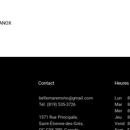
RANOX
Aperçu rapide
Contact
Heures
bellemaremoto@gmail.com
Lun
8
Tél:
(
819) 535-3726
Mar
8
Mer
8
1571 Rue Principale,
Jeu
8
Saint-Étienne-des-Grès,
Vend
8