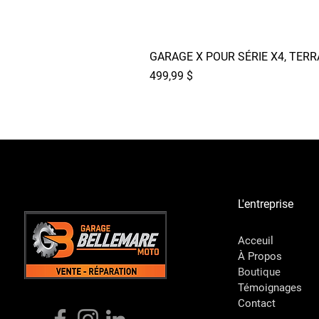
GARAGE X POUR SÉRIE X4, TER
Prix
499,99 $
L'entreprise
Acceuil
À Propos
Boutique
Témoignages
Contact