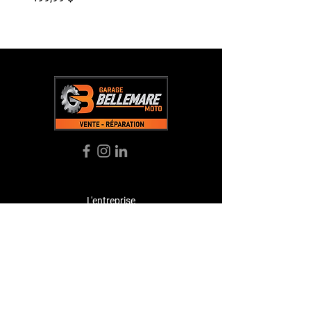
L'entreprise
Acceuil
À Propos
Boutique
Témoignages
Contact