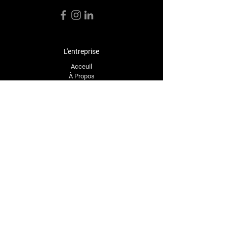
L'entreprise
Acceuil
À Propos
Boutique
Témoignages
Contact
Contact
bellemaremoto@gmail.com
Tél:
(
819) 535-3726
1571 Rue Principale,
Saint-Étienne-des-Grès,
QC G0X 2P0, Canada