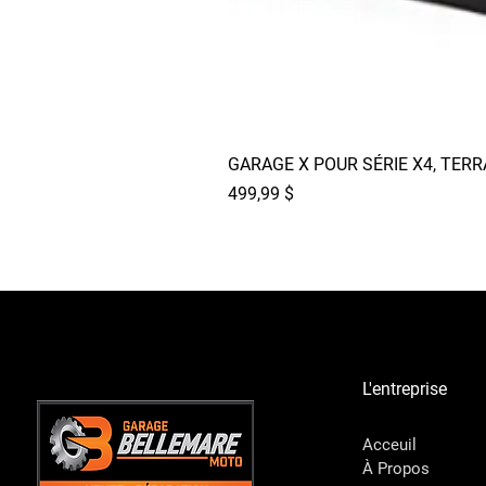
GARAGE X POUR SÉRIE X4, TER
Prix
499,99 $
L'entreprise
Acceuil
À Propos