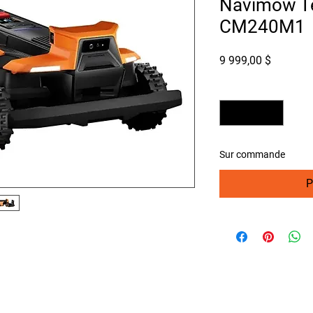
Navimow T
CM240M1
Prix
9 999,00 $
Quantité
*
Sur commande
P