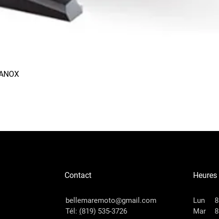
RANOX
Aperçu rapide
Contact
Heures
bellemaremoto@gmail.com
Lun
8
Tél:
(
819) 535-3726
Mar
8