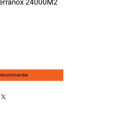
erranox 24000M2
récommander