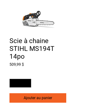
Scie à chaine
STIHL MS194T
14po
Prix
509,99 $
Quantité
*
Ajouter au panier