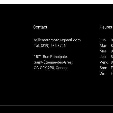
Contact
Heures
bellemaremoto@gmail.com
Lun
8
Tél:
(
819) 535-3726
Mar
8
Mer
8
1571 Rue Principale,
Jeu
8
Saint-Étienne-des-Grès,
Vend
8
QC G0X 2P0, Canada
Sam
F
Dim
F