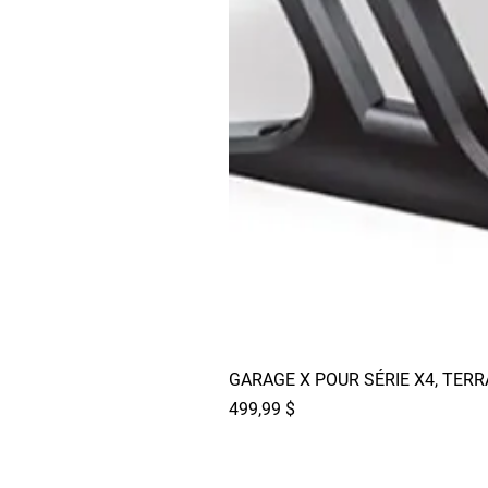
GARAGE X POUR SÉRIE X4, TER
Prix
499,99 $