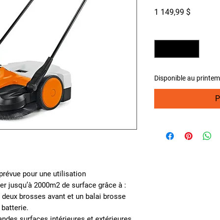
Prix
1 149,99 $
Quantité
*
Disponible au print
P
prévue pour une utilisation
er jusqu’à 2000m2 de surface grâce à :
deux brosses avant et un balai brosse
 batterie.
andes surfaces intérieures et extérieures.