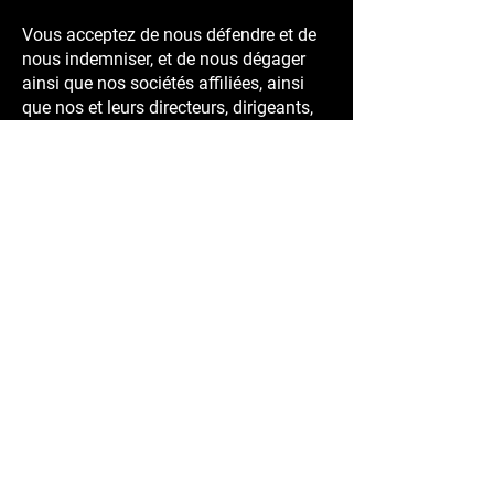
Vous acceptez de nous défendre et de
nous indemniser, et de nous dégager
ainsi que nos sociétés affiliées, ainsi
que nos et leurs directeurs, dirigeants,
agents, sous-traitants et employés
respectifs, de toute perte,
responsabilité, réclamation, dépense (y
compris les frais juridiques) découlant
de quelque manière que ce soit.
provenant de, liés à ou en relation avec
votre utilisation de notre site Web, votre
violation des Conditions, ou la
publication ou la transmission de tout
matériel sur ou via le site Web par vous,
y compris, mais sans s'y limiter, tout
tiers prétendant que toute information
ou les documents que vous fournissez
enfreignent les droits de propriété de
tiers.