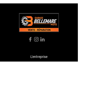
L'entreprise
Acceuil
À Propos
Boutique
Témoignages
Contact
Contact
bellemaremoto@gmail.com
Tél:
(
819) 535-3726