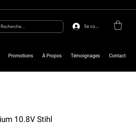
Se connecter
Promotions
À Propos
Témoignages
Contact
hium 10.8V Stihl