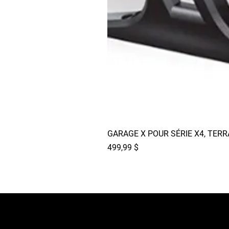
GARAGE X POUR SÉRIE X4, TER
Prix
499,99 $