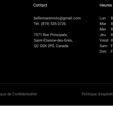
Contact
Heures
bellemaremoto@gmail.com
Lun
8
Tél:
(
819) 535-3726
Mar
8
Mer
8
1571 Rue Principale,
Jeu
8
Saint-Étienne-des-Grès,
Vend
8
QC G0X 2P0, Canada
Sam
F
Dim
F
ique de Confidentialité
Politique d'expédit