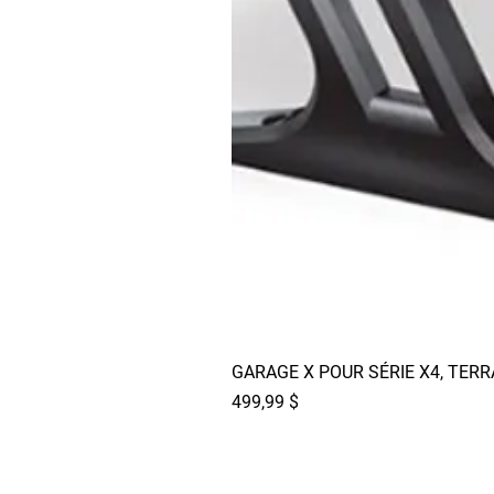
GARAGE X POUR SÉRIE X4, TER
Prix
499,99 $