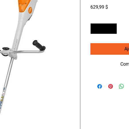
Prix
629,99 $
Quantité
*
Aj
Com