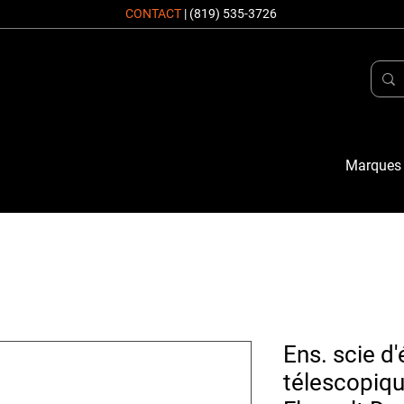
CONTACT
|
(819) 535-3726
Marques
Ens. scie d
télescopiqu