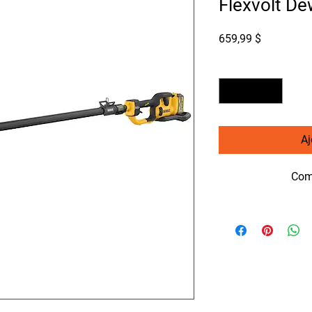
Flexvolt D
Prix
659,99 $
Quantité
*
Aj
Com