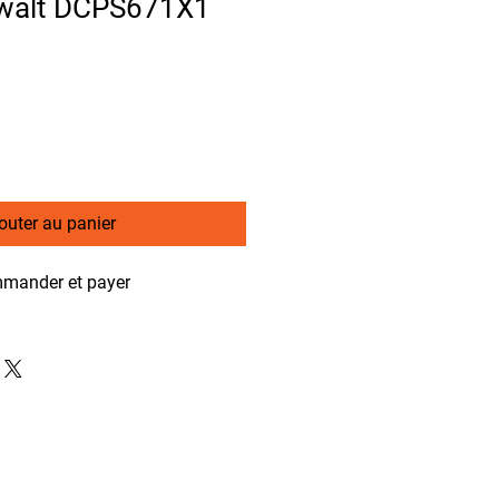
ewalt DCPS671X1
outer au panier
mander et payer