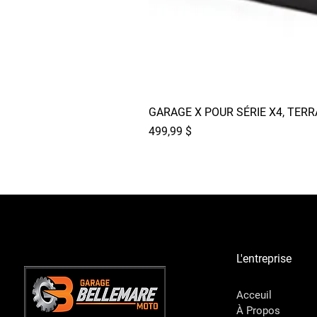
GARAGE X POUR SÉRIE X4, TER
Prix
499,99 $
L'entreprise
Acceuil
À Propos