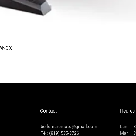
RANOX
Aperçu rapide
Contact
Heures
bellemaremoto@gmail.com
Lun
8
Tél:
(
819) 535-3726
Mar
8