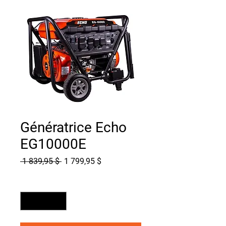
Génératrice Echo
EG10000E
Prix
Prix
 1 839,95 $ 
1 799,95 $
original
promotionnel
Quantité
*