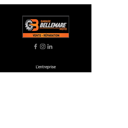
L'entreprise
Acceuil
À Propos
Boutique
Témoignages
Contact
Contact
bellemaremoto@gmail.com
Tél:
(
819) 535-3726