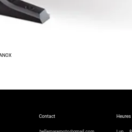
RANOX
Aperçu rapide
Contact
Heures
bellemaremoto@gmail.com
Lun
8