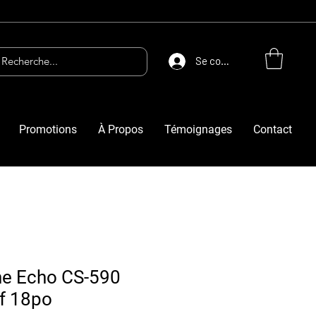
Se connecter
Promotions
À Propos
Témoignages
Contact
îne Echo CS-590
f 18po