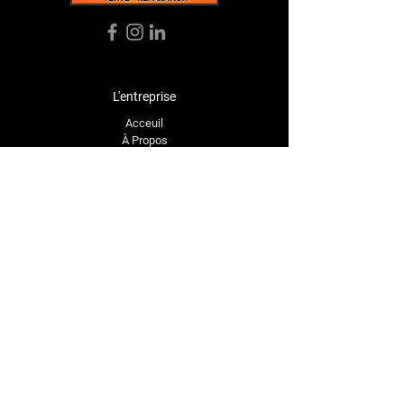
L'entreprise
Acceuil
À Propos
Boutique
Témoignages
Contact
Contact
bellemaremoto@gmail.com
Tél:
(
819) 535-3726
1571 Rue Principale,
Saint-Étienne-des-Grès,
QC G0X 2P0, Canada