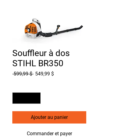
Souffleur à dos
STIHL BR350
Prix
Prix
 599,99 $ 
549,99 $
original
promotionnel
Quantité
*
Ajouter au panier
Commander et payer