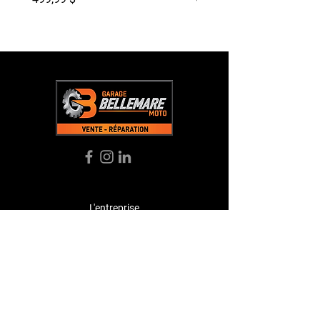
L'entreprise
Acceuil
À Propos
Boutique
Témoignages
Contact