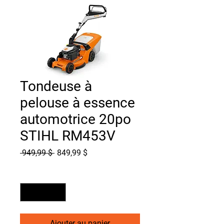
Tondeuse à
pelouse à essence
automotrice 20po
STIHL RM453V
Prix
Prix
 949,99 $ 
849,99 $
original
promotionnel
Quantité
*
Ajouter au panier