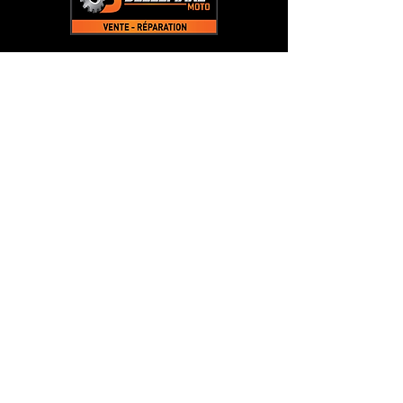
L'entreprise
Acceuil
À Propos
Boutique
Témoignages
Contact
Contact
bellemaremoto@gmail.com
Tél:
(
819) 535-3726
1571 Rue Principale,
Saint-Étienne-des-Grès,
QC G0X 2P0, Canada