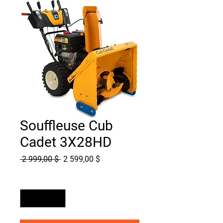
Souffleuse Cub
Cadet 3X28HD
Prix
Prix
 2 999,00 $ 
2 599,00 $
original
promotionnel
Quantité
*