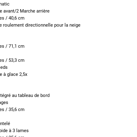
matic
e avant/2 Marche arrière
es / 40,6 cm
 roulement directionnelle pour la neige
es / 71,1 cm
es / 53,3 cm
ieds
 à glace 2,5x
ntégré au tableau de bord
ages
es / 35,6 cm
ntelé
pide à 3 lames