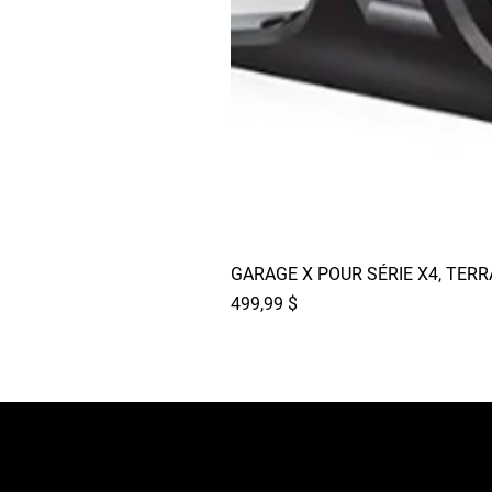
GARAGE X POUR SÉRIE X4, TER
Prix
499,99 $