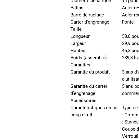
Diamètre de la roue
14 pouc
Patins
Acier ré
Barre de raclage
Acier ré
Carter d’engrenage
Fonte
Taille
Longueur
58,6 po
Largeur
29,9 po
Hauteur
45,3 po
Poids (assemblé)
239,3 li
Garanties
Garantie du produit
3 ans d’
d’utilis
Garantie du carter
5 ans p
d’engrenage
commer
Accessoires
Caractéristiques en un
Type de
coup d’œil
: Comma
: Standa
Coupe-dé
Verrouil