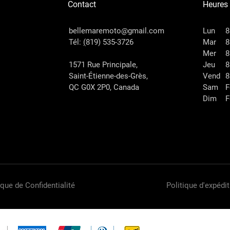
Contact
Heures
bellemaremoto@gmail.com
Lun
8
Tél:
(
819) 535-3726
Mar
8
Mer
8
1571 Rue Principale,
Jeu
8
Saint-Étienne-des-Grès,
Vend
8
QC G0X 2P0, Canada
Sam
F
Dim
F
ique de Confidentialité
Politique d'expédit