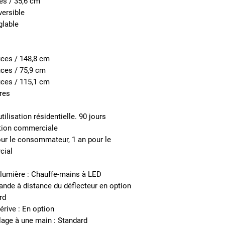
es / 35,6 cm
versible
glable
uces / 148,8 cm
uces / 75,9 cm
uces / 115,1 cm
vres
utilisation résidentielle. 90 jours
ation commerciale
our le consommateur, 1 an pour le
cial
 lumière : Chauffe-mains à LED
nde à distance du déflecteur en option
rd
rive : En option
lage à une main : Standard