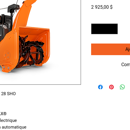
Prix
2 925,00 $
Quantité
*
Aj
Com
 28 SHO
AX®
lectrique
n automatique