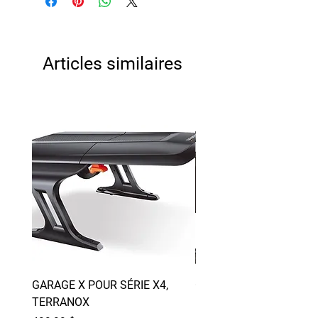
Articles similaires
GARAGE X POUR SÉRIE X4,
GARAGE L SEGWAY NA
TERRANOX
POUR SÉRIE X3