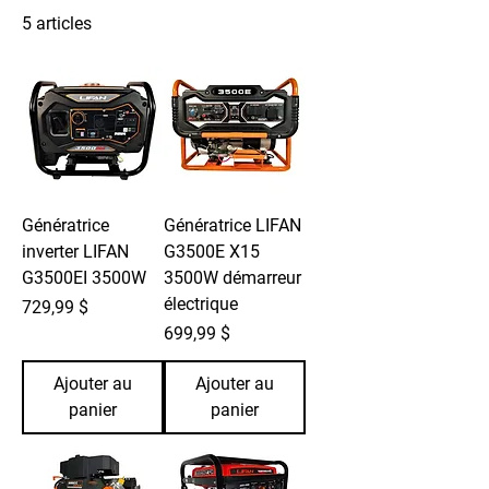
5 articles
Filtrer et trier
Génératrice
Génératrice LIFAN
inverter LIFAN
G3500E X15
G3500EI 3500W
3500W démarreur
électrique
Prix
729,99 $
Prix
699,99 $
Ajouter au
Ajouter au
panier
panier