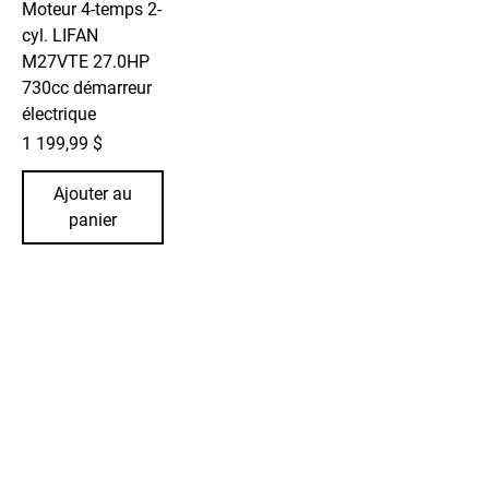
Moteur 4-temps 2-
cyl. LIFAN
M27VTE 27.0HP
730cc démarreur
électrique
Prix
1 199,99 $
Ajouter au
panier