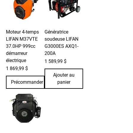
Moteur 4-temps
Génératrice
LIFAN M37VTE
soudeuse LIFAN
37.0HP 999cc
G3000ES AXQ1-
démarreur
200A
électrique
Prix
1 589,99 $
Prix
1 869,99 $
Ajouter au
Précommander
panier