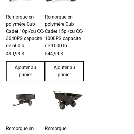
Remorque en
Remorque en
polymère Cub
polymère Cub
Cadet 10pi/cu CC-
Cadet 15pi/cu CC-
3040PS capacité
1000PS capacité
de 600lb
de 1000 lb
Prix
Prix
490,99 $
544,99 $
Ajouter au
Ajouter au
panier
panier
Remorque en
Remorque