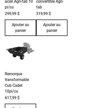
acier Agri-fab 10
convertible Agri-
pi/cu
fab
Prix
Prix
299,99 $
319,99 $
Ajouter au
Ajouter au
panier
panier
Remorque
transformable
Cub Cadet
10pi/cu
Prix
617,99 $