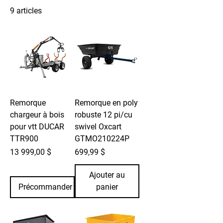
9 articles
Filtrer et trier
Remorque
Remorque en poly
chargeur à bois
robuste 12 pi/cu
pour vtt DUCAR
swivel Oxcart
TTR900
GTMO210224P
Prix
Prix
13 999,00 $
699,99 $
Ajouter au
Précommander
panier