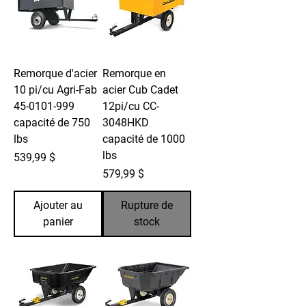
Remorque d'acier
Remorque en
10 pi/cu Agri-Fab
acier Cub Cadet
45-0101-999
12pi/cu CC-
capacité de 750
3048HKD
lbs
capacité de 1000
lbs
Prix
539,99 $
Prix
579,99 $
Ajouter au
Rupture de
panier
stock