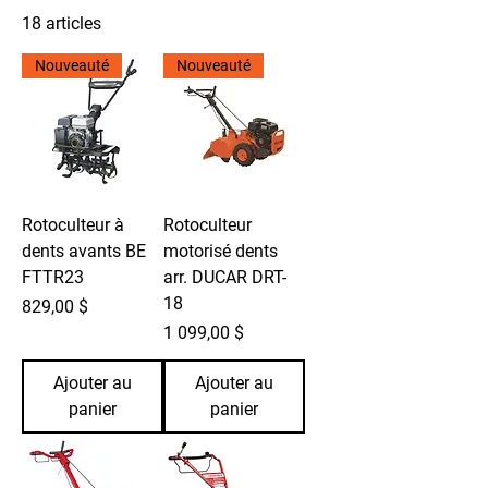
18 articles
Filtrer et trier
Nouveauté
Nouveauté
Rotoculteur à
Rotoculteur
dents avants BE
motorisé dents
FTTR23
arr. DUCAR DRT-
18
Prix
829,00 $
Prix
1 099,00 $
Ajouter au
Ajouter au
panier
panier