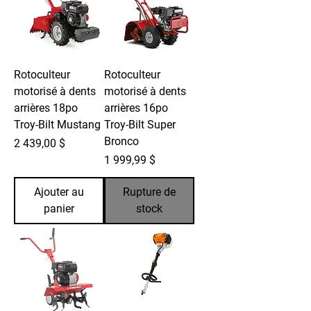
Rotoculteur
Rotoculteur
motorisé à dents
motorisé à dents
arrières 18po
arrières 16po
Troy-Bilt Mustang
Troy-Bilt Super
Bronco
Prix
2 439,00 $
Prix
1 999,99 $
Ajouter au
Rupture de
panier
stock