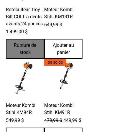
Rotoculteur Troy-
Moteur Kombi
Bilt COLT à dents
Stihl KM131R
avants 24 pouces
Prix
649,99 $
Prix
1 499,00 $
Rupture de
Ajouter au
stock
panier
en solde
Moteur Kombi
Moteur Kombi
Stihl KM94R
Stihl KM91R
Prix
Prix original
Prix promotionnel
549,99 $
479,99 $
449,99 $